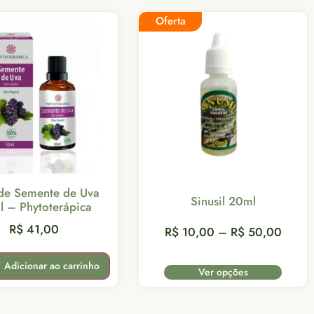
Oferta
de Semente de Uva
Sinusil 20ml
 – Phytoterápica
R$
41,00
R$
10,00
–
R$
50,00
Adicionar ao carrinho
Ver opções