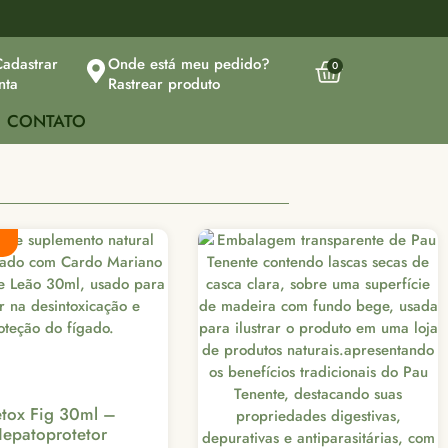
Cadastrar
Onde está meu pedido?
0
nta
Rastrear produto
CONTATO
tox Fig 30ml –
epatoprotetor