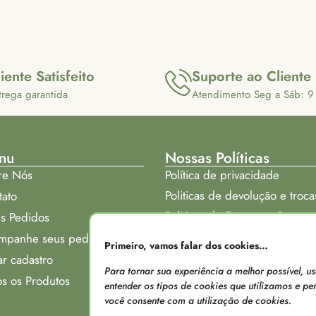
iente Satisfeito
Suporte ao Cliente
trega garantida
Atendimento Seg a Sáb: 9
nu
Nossas Políticas
re Nós
Política de privacidade
Politicas de devolução e troca
tato
Politicas de Entrega e Prazos
s Pedidos
Onde nos encontrar:
mpanhe seus pedidos
Primeiro, vamos falar dos cookies…
ar cadastro
Para tornar sua experiência a melhor possível, 
s os Produtos
entender os tipos de cookies que utilizamos e pers
você consente com a utilização de cookies.