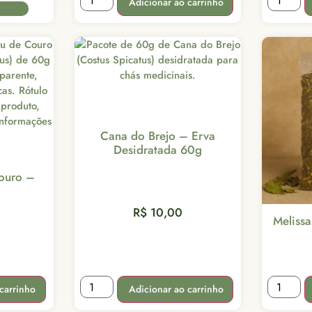
Adicionar ao carrinho
Cana do Brejo – Erva
Desidratada 60g
ouro –
R$
10,00
Meliss
Adicionar ao carrinho
carrinho