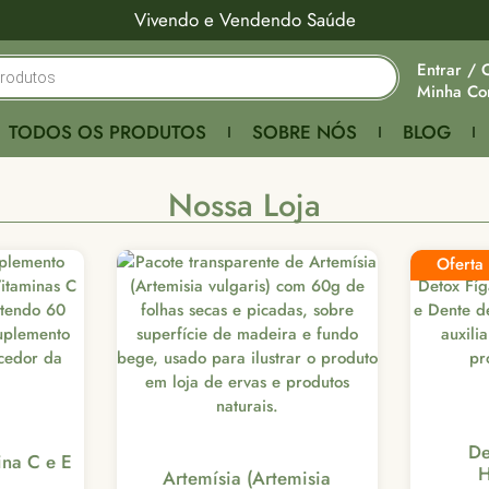
Vivendo e Vendendo Saúde
Entrar / 
Minha Co
TODOS OS PRODUTOS
SOBRE NÓS
BLOG
Nossa Loja
Oferta
De
ina C e E
H
Artemísia (Artemisia