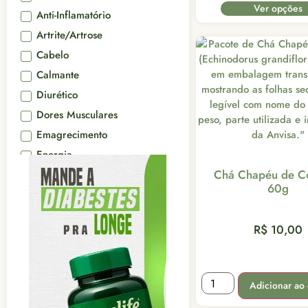
Ver opções
Anti-Inflamatório
Artrite/Artrose
Cabelo
Calmante
Diurético
Dores Musculares
Emagrecimento
Energia
Chá Chapéu de C
Estômago
60g
Fígado
Fortificante
R$
10,00
Imunidade
Próstata
Trato Urinário
Adicionar ao 