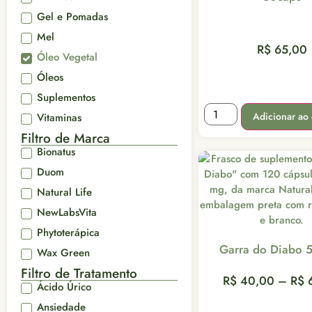
Gel e Pomadas
Mel
R$
65,00
Óleo Vegetal
Óleos
Suplementos
Adicionar ao 
Vitaminas
Filtro de Marca
Bionatus
Duom
Natural Life
NewLabsVita
Phytoterápica
Garra do Diabo
Wax Green
Filtro de Tratamento
R$
40,00
–
R$
6
Ácido Úrico
Ansiedade