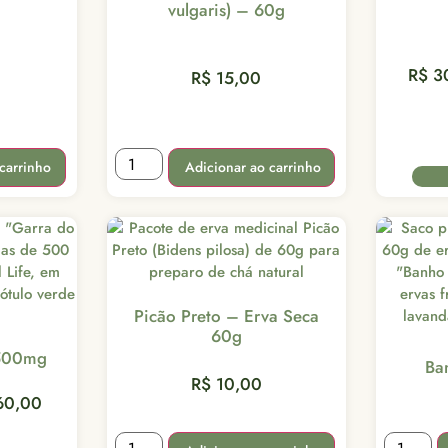
vulgaris) – 60g
R$
3
R$
15,00
Adicionar ao carrinho
carrinho
Picão Preto – Erva Seca
60g
 500mg
Ba
R$
10,00
0,00