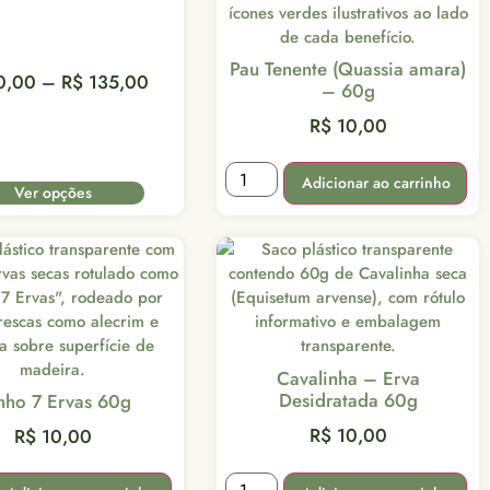
Pau Tenente (Quassia amara)
0,00
–
R$
135,00
– 60g
R$
10,00
Adicionar ao carrinho
Ver opções
Cavalinha – Erva
Desidratada 60g
nho 7 Ervas 60g
R$
10,00
R$
10,00