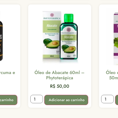
rcuma e
Óleo de Abacate 60ml –
Óleo 
Phytoterápica
50ml
R$
50,00
carrinho
Adicionar ao carrinho