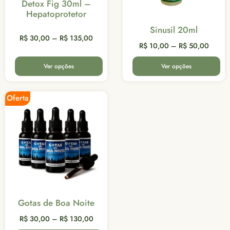
Detox Fig 30ml –
Hepatoprotetor
Sinusil 20ml
R$
30,00
–
R$
135,00
R$
10,00
–
R$
50,00
Ver opções
Ver opções
Oferta
Gotas de Boa Noite
R$
30,00
–
R$
130,00