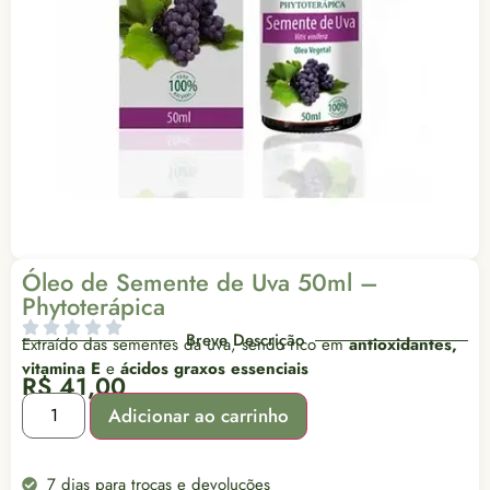
Óleo de Semente de Uva 50ml –
Phytoterápica
Breve Descrição
Extraído das sementes da uva, sendo rico em
antioxidantes,
vitamina E
e
ácidos graxos essenciais
R$
41,00
Adicionar ao carrinho
7 dias para trocas e devoluções