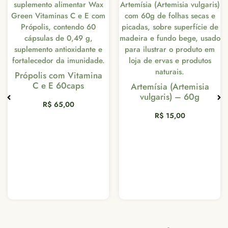
Detox Fig 30ml
Hepatoproteto
tamina
s
Artemísia (Artemisia
R$
30,00
–
R$
135
vulgaris) – 60g
R$
15,00