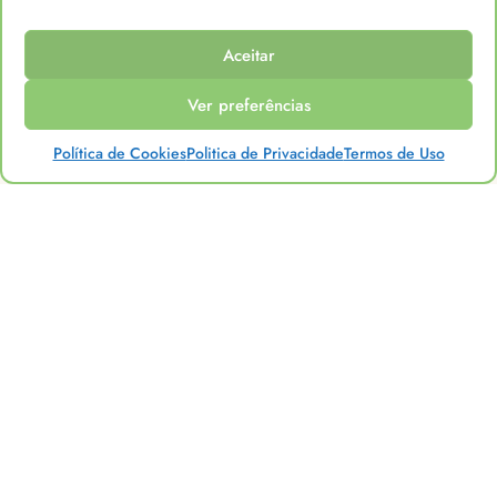
Ser referência em produtos naturais na cidade de
Osasco.
Aceitar
Nosso compromisso é crescer com a comunidade,
impactando positivamente a vida de quem nos cerca.
Ver preferências
Política de Cookies
Politica de Privacidade
Termos de Uso
Nossos Valores
Acesso à saúde e bem-estar para todos
Atendimento humano e familiar
Cuidado com a natureza e com as pessoas
Informação com responsabilidade
Nossa história