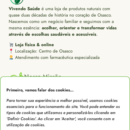
Vivendo Saúde
é uma loja de produtos naturais com
quase duas décadas de história no coração de Osasco.
Nascemos como um negócio familiar e seguimos com a
mesma essência:
acolher, orientar e transformar vidas
através de escolhas saudáveis e acessíveis
.
Loja física & online
Localização: Centro de Osasco
Atendimento com farmacêutica especializada
Nossa Missão
“Tornar os produtos naturais acessíveis a todos.”
Primeiro, vamos falar dos cookies…
Acreditamos que saúde é um direito de todos. Trabalhamos
Para tornar sua experiência a melhor possível, usamos cookies
para oferecer produtos de qualidade com preço justo,
essenciais para o funcionamento do site. Você pode entender os
orientação profissional e atendimento acolhedor.
tipos de cookies que utilizamos e personalizá-los clicando em
'Definir Cookies'. Ao clicar em 'Aceitar', você consente com a
utilização de cookies.
Nossa Missão