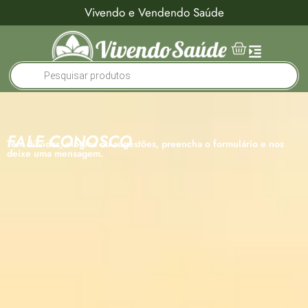
Vivendo e Vendendo Saúde
FALE CONOSCO
Tem dúvidas, elogios ou sugestões, preencha o formulário e nos
deixe uma mensagem.