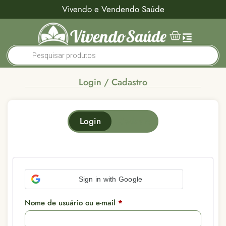
Vivendo e Vendendo Saúde
Login / Cadastro
Login
Cadastro
Endereço de e-mail
*
Sign in with Google
Nome de usuário ou e-mail
*
Um link para definir uma nova senha será enviado