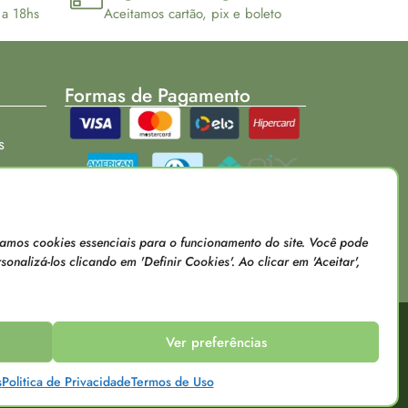
 a 18hs
Aceitamos cartão, pix e boleto
Formas de Pagamento
s
Loja verificada
usamos cookies essenciais para o funcionamento do site. Você pode
onalizá-los clicando em 'Definir Cookies'. Ao clicar em 'Aceitar',
Ver preferências
raes
sentados pelo e-commerce podem ser diferentes das
s
Politica de Privacidade
Termos de Uso
s dos nossos canais de atendimento.