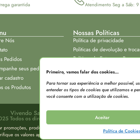
trega garantida
Atendimento Seg a Sáb: 9
nu
Nossas Políticas
re Nós
Política de privacidade
Politicas de devolução e troca
tato
Politicas de Entrega e Prazos
s Pedidos
Onde nos encontrar:
mpanhe seus pedidos
Primeiro, vamos falar dos cookies…
ar cadastro
Para tornar sua experiência a melhor possível, 
s os Produtos
entender os tipos de cookies que utilizamos e pers
você consente com a utilização de cookies.
Vivendo Saude - CNPJ: 29.578.639/0001-30
Aceitar
25 Todos os direitos reservados. Criado por Edmarcio Mo
ar promoções, produtos e valores sem aviso prévio. Os valores apre
Política de Cookie
verifique os valores apresentados entrando em contato conosco atravé