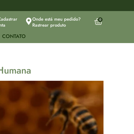
Cadastrar
Onde está meu pedido?
0
nta
Rastrear produto
CONTATO
 Humana