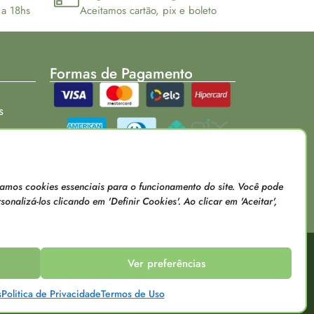
 a 18hs
Aceitamos cartão, pix e boleto
Formas de Pagamento
s
Loja verificada
usamos cookies essenciais para o funcionamento do site. Você pode
onalizá-los clicando em 'Definir Cookies'. Ao clicar em 'Aceitar',
Ver preferências
raes
sentados pelo e-commerce podem ser diferentes das
s
Politica de Privacidade
Termos de Uso
s dos nossos canais de atendimento.