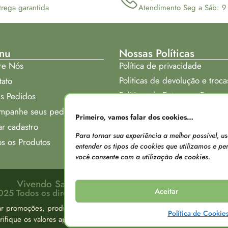
trega garantida
Atendimento Seg a Sáb: 9
nu
Nossas Políticas
re Nós
Política de privacidade
Politicas de devolução e troca
tato
Politicas de Entrega e Prazos
s Pedidos
Onde nos encontrar:
mpanhe seus pedidos
Primeiro, vamos falar dos cookies…
ar cadastro
Para tornar sua experiência a melhor possível, 
s os Produtos
entender os tipos de cookies que utilizamos e pers
você consente com a utilização de cookies.
Vivendo Saude - CNPJ: 29.578.639/0001-30
Aceitar
25 Todos os direitos reservados. Criado por Edmarcio Mo
ar promoções, produtos e valores sem aviso prévio. Os valores apre
Política de Cookie
verifique os valores apresentados entrando em contato conosco atravé