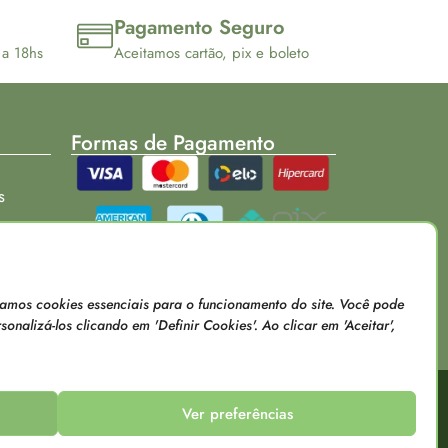
Pagamento Seguro
 a 18hs
Aceitamos cartão, pix e boleto
Formas de Pagamento
s
Loja verificada
usamos cookies essenciais para o funcionamento do site. Você pode
onalizá-los clicando em 'Definir Cookies'. Ao clicar em 'Aceitar',
Ver preferências
raes
sentados pelo e-commerce podem ser diferentes das