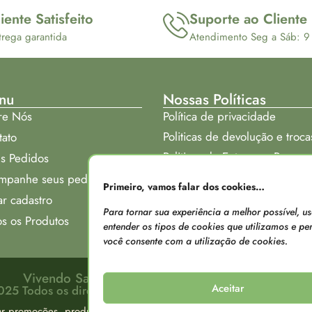
iente Satisfeito
Suporte ao Cliente
trega garantida
Atendimento Seg a Sáb: 9
nu
Nossas Políticas
re Nós
Política de privacidade
Politicas de devolução e troca
tato
Politicas de Entrega e Prazos
s Pedidos
Onde nos encontrar:
mpanhe seus pedidos
Primeiro, vamos falar dos cookies…
ar cadastro
Para tornar sua experiência a melhor possível, 
s os Produtos
entender os tipos de cookies que utilizamos e pers
você consente com a utilização de cookies.
Vivendo Saude - CNPJ: 29.578.639/0001-30
Aceitar
25 Todos os direitos reservados. Criado por Edmarcio Mo
ar promoções, produtos e valores sem aviso prévio. Os valores apre