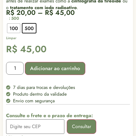
antes de realizar exames como a
cintilografia da tireoide
ou
o
tratamento com iodo radioativo
.
R$
20,00
–
R$
45,00
: 500
Peso
100
500
Limpar
R$
45,00
Adicionar ao carrinho
7 dias para trocas e devoluções
Produto dentro da validade
Envio com segurança
Consulte o frete e o prazo de entrega:
Consultar